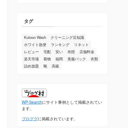
ゴ
リ
ー
タグ
Kutoon Wash
クリーニング豆知識
ホワイト急便
ランキング
リネット
レビュー
宅配
安い
布団
店舗料金
楽天市場
着物
福岡
美服パック
衣類
詰め放題
靴
高級
WP-Search
にサイト事例として掲載されてい
ます。
ブロググ
に掲載されています。