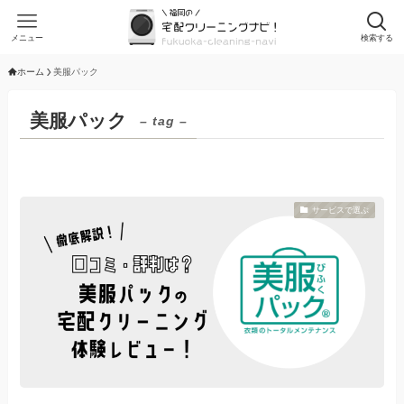
メニュー
検索する
ホーム
美服パック
美服パック
– tag –
サービスで選ぶ