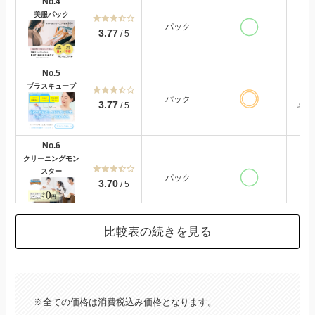
No.4
美服パック
パック
美服
3.77
/ 5
No.5
プラスキューブ
パック
3.77
/ 5
キュー
No.6
クリーニングモン
スター
パック
3.70
/ 5
比較表の続きを見る
No.7
正直なクリーニン
グ屋
パック
衣
3.66
/ 5
※全ての価格は消費税込み価格となります。
No.8