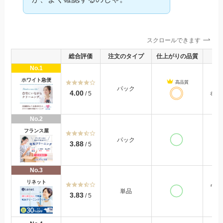
スクロールできます
総合評価
注文のタイプ
仕上がりの品質
No.1
ホワイト急便
高品質
パック
4.00
/ 5
衣類ク
No.2
フランス屋
パック
通
3.88
/ 5
No.3
リネット
ワイ
単品
3.83
/ 5