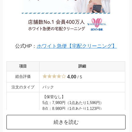
No.12
モクリン
パック
3.46
/ 5
No.13
ヤマトヤクリーニ
公式HP：
ホワイト急便【宅配クリーニング】
ング
パック
衣
3.46
/ 5
項目
詳細
No.14
クリーニング東京
総合評価
4.00
/ 5
パック
スピ
3.42
/ 5
注文のタイプ
パック
【保管なし】
No.15
5点：7,980円（1点あたり1,596円）
せんたく便
8点：8,980円（1点あたり1,123円）
パック
3.35
/ 5
10点：10,480円（1点あたり1,048円）
–
続きを読む
【保管付き】
No.16