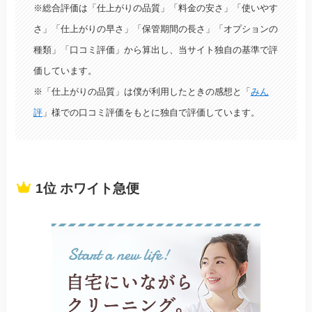
※総合評価は「仕上がりの品質」「料金の安さ」「使いやす
モンクチュール
さ」「仕上がりの早さ」「保管期間の長さ」「オプションの
パック
3.63
/ 5
種類」「口コミ評価」から算出し、当サイト独自の基準で評
価しています。
No.9
※「仕上がりの品質」は僕が利用したときの感想と「
みん
TSUMUGU
評
」様での口コミ評価をもとに独自で評価しています。
パック
3.50
/ 5
No.10
リコーべ
1位 ホワイト急便
パック
3.46
/ 5
No.11
カジタク
パック
3.46
/ 5