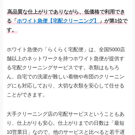
5点：9,480円（1点あたり1,896円）
ラクリ
料金（税込）
パック・定期便
10点：13,480円（1点あたり1,348円）
クリ
3.30
/ 5
高品質な仕上がりでありながら、低価格で利用でき
15点：18,480円（1点あたり1,232円）
–
る「
ホワイト急便【宅配クリーニング】
」が第1位で
【プレミアムクリーニング】
No.17
す。
2点：7,700円（1点あたり3,850円）
クリラボ
3点：9,900円（1点あたり3,300円）
パック
洋服1
3.21
/ 5
5点：13,200円（1点あたり2,640円）
ホワイト急便の「らくらく宅配便」は、全国5000店
仕上がりまで
最短10営業日
舗以上のネットワークを持つホワイト急便が提供す
の日数
No.18
ワイシ
単品
3.11
る宅配クリーニングサービスです。衣類はもちろ
キレイナ
/ 5
保管期間
最大9ヶ月
ん、自宅での洗濯が難しい着物や布団のクリーニン
対応エリア
全国
No.19
グにも対応しており、大切な衣類を安心して任せる
パック
スタン
送料
無料（一部地域を除く）
3.09
/ 5
プロケア
ことができます。
発送方法
自宅集荷
No.20
白洋舎
保管なしコース：お客様ご自身でダンボール
集荷キットの
ワイ
大手クリーニング店の宅配サービスということもあ
や紙袋を用意
単品
3.05
有無
/ 5
保管付きコース：あり
り、仕上がりも安心。仕上がりまでの日数は「最短
再仕上げサー
10営業日」なので、他のサービスと比べると若干遅
14日以内