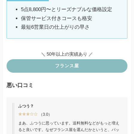
抗ウイルスコート加工
防虫・防カビ加工
5点8,800円〜とリーズナブルな価格設定
UV撥水加工
保管サービス付きコースも格安
デラックス加工
などコースによってオプションが異なる
最短6営業日の仕上がりの早さ
※全ての価格は消費税込み価格となります。
＼ 50年以上の実績あり ／
フランス屋
悪い口コミ
ふつう？
（3.0）
まあ、ふつうに思っています。送料無料などがもっと増え
ると良いです。なぜフランス屋を選んだかというと、パッ