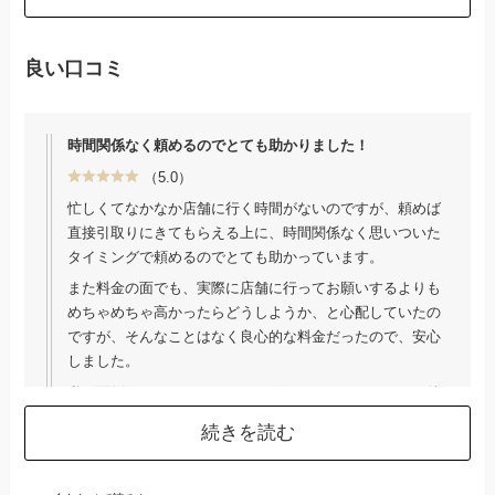
クリーニング注文後に配達日時の変更ができないことも不
便で、利用3回目で退会しました。
良い口コミ
引用：
みん評
時間関係なく頼めるのでとても助かりました！
（5.0）
忙しくてなかなか店舗に行く時間がないのですが、頼めば
直接引取りにきてもらえる上に、時間関係なく思いついた
タイミングで頼めるのでとても助かっています。
また料金の面でも、実際に店舗に行ってお願いするよりも
めちゃめちゃ高かったらどうしようか、と心配していたの
ですが、そんなことはなく良心的な料金だったので、安心
しました。
私は面倒くさがりでクリーニングしたいものがあっても後
回しにしてしまいがちで、使いたいときにクリーニングし
続きを読む
ていなくて困ることが多々あったのですが、このサービス
を知ってからはそんなことがなくなりました。これからも
利用させてもらいます。よろしくお願いします。