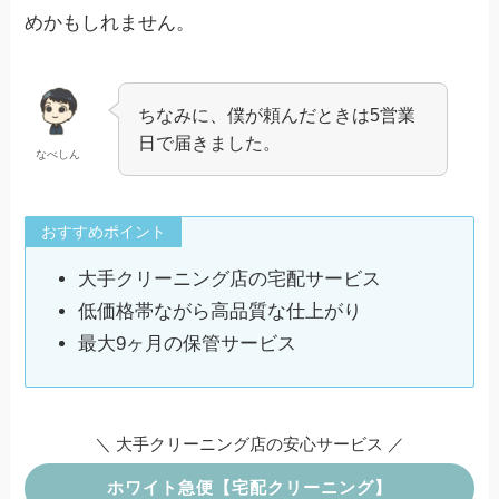
ビス
No.21
めかもしれません。
リナビス
【無料オプション】
パック
2.96
/ 5
簡易シミ抜き
–
【有料オプション】
ちなみに、僕が頼んだときは5営業
No.22
オプション
有料シミ抜き：見積もり
日で届きました。
ネクシー
ワイ
商品点数追加：1点 / 1,100円
なべしん
単品・パック
2.96
/ 5
※保管付きコースは上記に加えて
撥水加工（ガード加工）：1点 / 980円
汗取り加工：1点 / 500円
No.23
おすすめポイント
ポニークリーニン
グ
大手クリーニング店の宅配サービス
パック
※全ての価格は消費税込み価格となります。
2.90
/ 5
低価格帯ながら高品質な仕上がり
最大9ヶ月の保管サービス
No.24
ハナコロモ（ダス
キン）
パック
レ
2.80
/ 5
＼ 大手クリーニング店の安心サービス ／
ホワイト急便【宅配クリーニング】