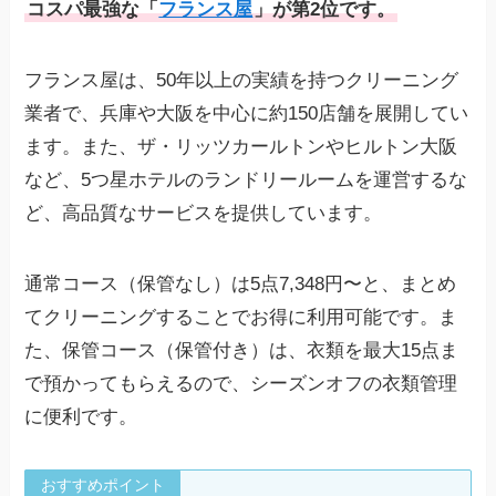
コスパ最強な「
フランス屋
」が第2位です。
15点：19,800円（1点あたり1,320円）
仕上がりまでの日数
最短6営業日
フランス屋は、50年以上の実績を持つクリーニング
保管期間
最大11ヶ月
業者で、兵庫や大阪を中心に約150店舗を展開してい
対応エリア
全国
ます。また、ザ・リッツカールトンやヒルトン大阪
送料
無料（一部地域を除く）
など、5つ星ホテルのランドリールームを運営するな
発送方法
自宅集荷、コンビニ発送
ど、高品質なサービスを提供しています。
保管なしコース：無料ダンボール
集荷キットの有無
保管付きコース：あり
通常コース（保管なし）は5点7,348円〜と、まとめ
再仕上げサービス
30日以内
てクリーニングすることでお得に利用可能です。ま
【無料オプション】
シミ抜き
た、保管コース（保管付き）は、衣類を最大15点ま
毛玉取り
で預かってもらえるので、シーズンオフの衣類管理
抗菌
付属品
に便利です。
相談
オプション
–
【有料オプション】
おすすめポイント