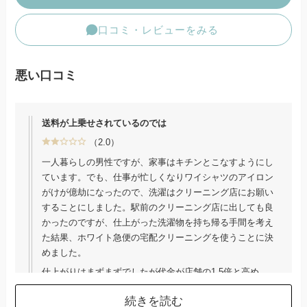
No.25
ワードローブトリ
ワイシ
ートメント
口コミ・レビューをみる
単品
2.34
/ 5
悪い口コミ
宅配クリーニングサービス全25社比較表
送料が上乗せされているのでは
（2.0）
一人暮らしの男性ですが、家事はキチンとこなすようにし
ています。でも、仕事が忙しくなりワイシャツのアイロン
がけが億劫になったので、洗濯はクリーニング店にお願い
することにしました。駅前のクリーニング店に出しても良
かったのですが、仕上がった洗濯物を持ち帰る手間を考え
た結果、ホワイト急便の宅配クリーニングを使うことに決
めました。
仕上がりはまずまずでしたが代金が店舗の1.5倍と高め
で、送料無料といいながらも実は品物一点一点に送料が上
続きを読む
乗せされているのではと感じました。